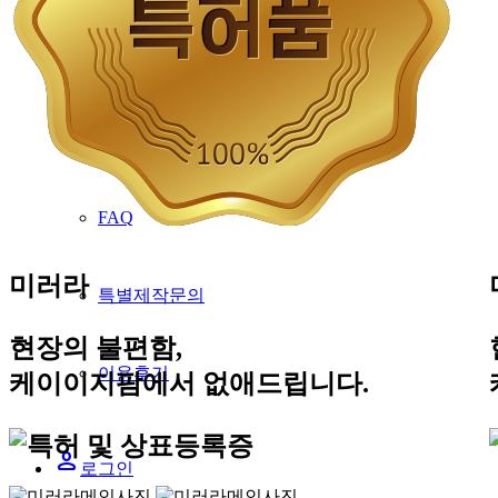
고객지원
공지사항
FAQ
미러라
특별제작문의
현장의 불편함,
이용후기
케이이지팜에서 없애드립니다.
person
로그인