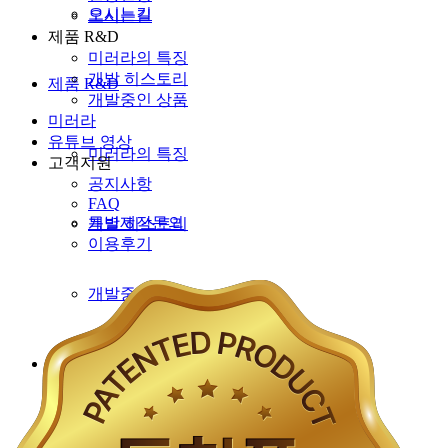
오시는길
오시는길
제품 R&D
미러라의 특징
개발 히스토리
제품 R&D
개발중인 상품
미러라
유튜브 영상
미러라의 특징
고객지원
공지사항
FAQ
특별제작문의
개발 히스토리
이용후기
개발중인 상품
미러라
유튜브 영상